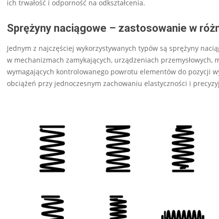
ich trwałość i odporność na odkształcenia.
Sprężyny naciągowe – zastosowanie w róż
Jednym z najczęściej wykorzystywanych typów są sprężyny naciągo
w mechanizmach zamykających, urządzeniach przemysłowych, ma
wymagających kontrolowanego powrotu elementów do pozycji wyj
obciążeń przy jednoczesnym zachowaniu elastyczności i precyzyj