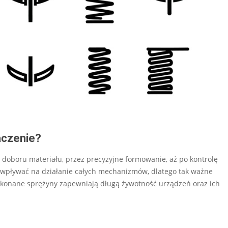
aczenie?
 doboru materiału, przez precyzyjne formowanie, aż po kontrolę
 wpływać na działanie całych mechanizmów, dlatego tak ważne
ykonane sprężyny zapewniają długą żywotność urządzeń oraz ich