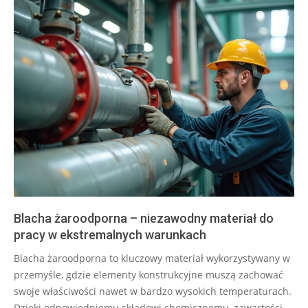
Blacha żaroodporna – niezawodny materiał do
pracy w ekstremalnych warunkach
2025-
Blacha żaroodporna to kluczowy materiał wykorzystywany w
10-
przemyśle, gdzie elementy konstrukcyjne muszą zachować
29
swoje właściwości nawet w bardzo wysokich temperaturach.
Dzięki odpowiedniemu składowi chemicznemu, zawartości