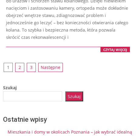
do urazów i schorzeń stawu kolanowego. Dzięki niewielkim
nacięciom i zastosowaniu kamery, ortopeda może dokładnie
obejrzeć wnętrze stawu, zdiagnozować problem i
jednocześnie go leczyć – bez konieczności otwierania całego
kolana. To szybka i bezpieczna metoda, która pozwala
skrócić czas rekonwalescencji i
CZYTAJ WIĘCEJ
Stronicowanie
1
2
3
Następne
wpisów
Szukaj
Szukaj
Ostatnie wpisy
Mieszkania i domy w okolicach Poznania – jak wybrać idealną