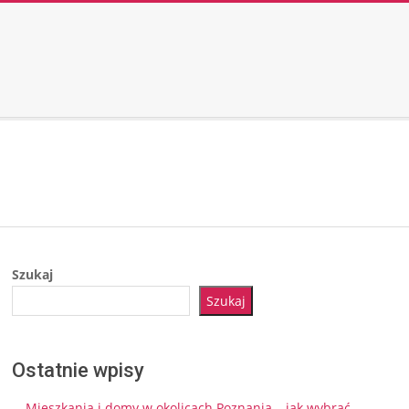
Szukaj
Szukaj
Ostatnie wpisy
Mieszkania i domy w okolicach Poznania – jak wybrać