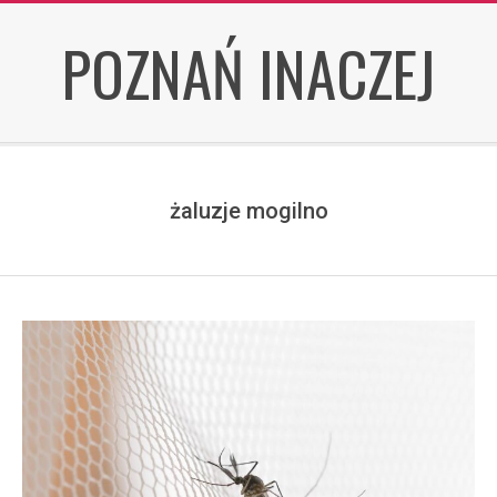
Skip
POZNAŃ INACZEJ
to
content
żaluzje mogilno