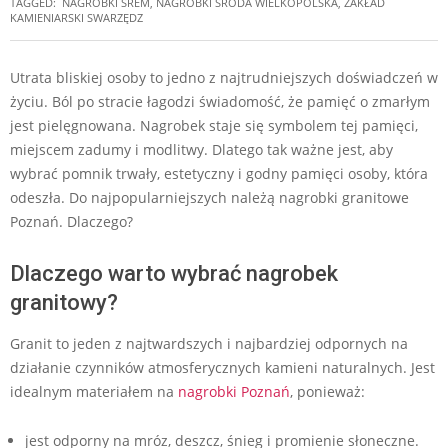
TAGGED:
NAGROBKI ŚREM
,
NAGROBKI ŚRODA WIELKOPOLSKA
,
ZAKŁAD
KAMIENIARSKI SWARZĘDZ
Utrata bliskiej osoby to jedno z najtrudniejszych doświadczeń w
życiu. Ból po stracie łagodzi świadomość, że pamięć o zmarłym
jest pielęgnowana. Nagrobek staje się symbolem tej pamięci,
miejscem zadumy i modlitwy. Dlatego tak ważne jest, aby
wybrać pomnik trwały, estetyczny i godny pamięci osoby, która
odeszła. Do najpopularniejszych należą nagrobki granitowe
Poznań. Dlaczego?
Dlaczego warto wybrać nagrobek
granitowy?
Granit to jeden z najtwardszych i najbardziej odpornych na
działanie czynników atmosferycznych kamieni naturalnych. Jest
idealnym materiałem na
nagrobki Poznań
, ponieważ:
jest odporny na mróz, deszcz, śnieg i promienie słoneczne.