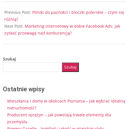
2024-
06-
Previous Post:
Pilniki do paznokci i bloczki polerskie – czym się
25
różnią?
Next Post:
Marketing internetowy w dobie Facebook Ads: Jak
zyskać przewagę nad konkurencją?
Szukaj
Szukaj
Ostatnie wpisy
Mieszkania i domy w okolicach Poznania – jak wybrać idealną
nieruchomość?
Producent sprężyn – jak powstają trwałe elementy dla
przemysłu
Rowery Gazelle – komfort i jakość w miejskim stylu