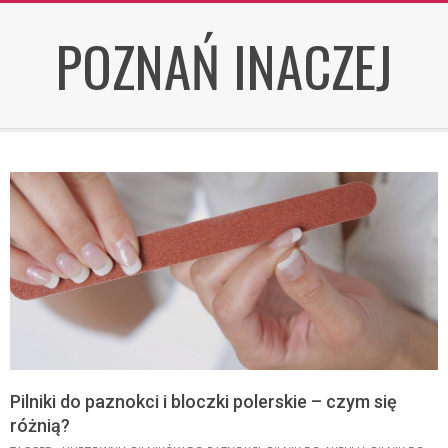
Skip
POZNAŃ INACZEJ
to
content
Pilniki do paznokci i bloczki polerskie – czym się
różnią?