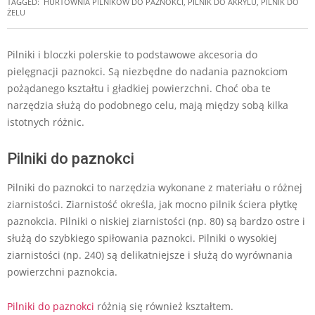
TAGGED:
HURTOWNIA PILNIKÓW DO PAZNOKCI
,
PILNIK DO AKRYLU
,
PILNIK DO
ŻELU
Pilniki i bloczki polerskie to podstawowe akcesoria do
pielęgnacji paznokci. Są niezbędne do nadania paznokciom
pożądanego kształtu i gładkiej powierzchni. Choć oba te
narzędzia służą do podobnego celu, mają między sobą kilka
istotnych różnic.
Pilniki do paznokci
Pilniki do paznokci to narzędzia wykonane z materiału o różnej
ziarnistości. Ziarnistość określa, jak mocno pilnik ściera płytkę
paznokcia. Pilniki o niskiej ziarnistości (np. 80) są bardzo ostre i
służą do szybkiego spiłowania paznokci. Pilniki o wysokiej
ziarnistości (np. 240) są delikatniejsze i służą do wyrównania
powierzchni paznokcia.
Pilniki do paznokci
różnią się również kształtem.