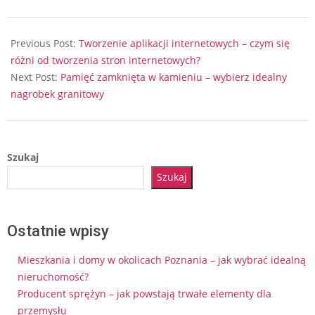
2024-
02-
Previous Post:
Tworzenie aplikacji internetowych – czym się
01
różni od tworzenia stron internetowych?
Next Post:
Pamięć zamknięta w kamieniu – wybierz idealny
nagrobek granitowy
Szukaj
Szukaj
Ostatnie wpisy
Mieszkania i domy w okolicach Poznania – jak wybrać idealną
nieruchomość?
Producent sprężyn – jak powstają trwałe elementy dla
przemysłu