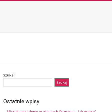
Szukaj
Szukaj
Ostatnie wpisy
Mieszkania i domy w okolicach Poznania – jak wybrać